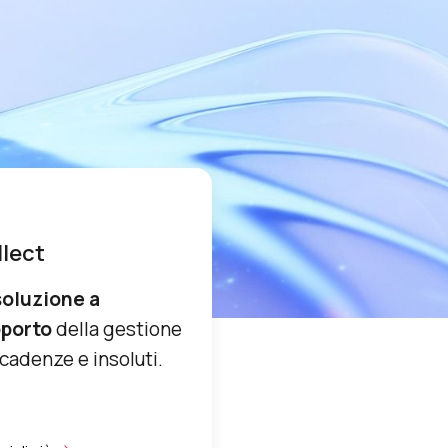
llect
soluzione a
porto
della gestione
scadenze e insoluti.