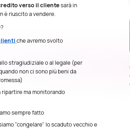
credito verso il cliente
sarà in
 è riuscito a vendere.
e?
clienti
che avremo svolto
allo stragiudiziale o al legale (per
quando non ci sono più beni da
promessa)
a ripartire ma monitorando
iamo sempre fatto
ssiamo "congelare" lo scaduto vecchio e