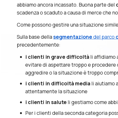
abbiamo ancora incassato. Buona parte del
scadenza o scaduto a causa di merce che non
Come possono gestire una situazione simil
Sulla base della
segmentazione
del parco
precedentemente:
i clienti in grave difficoltà
li affidiamo 
evitare di aspettare troppo e procedere 
aggredire o la situazione è troppo com
i clienti in difficoltà media
li aiutiamo 
attentamente la situazione
i clienti in salute
li gestiamo come abb
Per i clienti della seconda categoria po