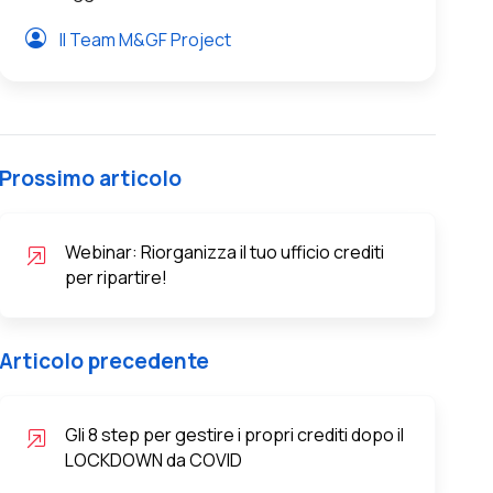
Il Team M&GF Project
Prossimo articolo
Webinar: Riorganizza il tuo ufficio crediti
per ripartire!
Articolo precedente
Gli 8 step per gestire i propri crediti dopo il
LOCKDOWN da COVID