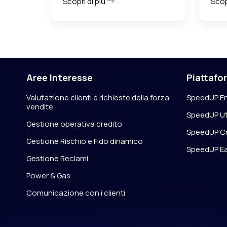
Scopri di più
Scop
Aree Interesse
Piattafo
Valutazione clienti e richieste della forza
SpeedUP En
vendite
SpeedUP Uti
Gestione operativa credito
SpeedUP Cr
Gestione Rischio e Fido dinamico
SpeedUP E
Gestione Reclami
Power & Gas
Comunicazione con i clienti