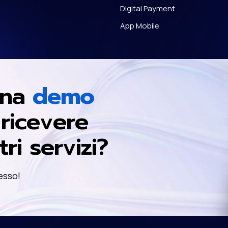
Digital Payment
App Mobile
una
demo
ricevere
ri servizi?
esso!