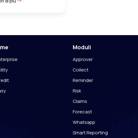
ri di più
rme
Moduli
terprise
Approver
lity
Collect
edit
Reminder
asy
Risk
Claims
Forecast
Whatsapp
Smart Reporting