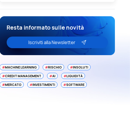
Resta informato sulle novità
Iscriviti alla Newsletter
#
MACHINE LEARNING
#
RISCHIO
#
INSOLUTI
#
CREDIT MANAGEMENT
#
AI
#
LIQUIDITÀ
#
MERCATO
#
INVESTIMENTI
#
SOFTWARE